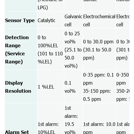
LPG)
Galvanic
Electrochemical
Electroc
Sensor Type
Catalytic
cell
cell
cell
0 to 25
Detection
0 to
vol%
0 to 30.0 ppm
0 to 30
Range
100%LEL
(25.1 to
(30.1 to 50.0
(301 to
(Service
(101 to 110
50.0
ppm)
ppm)
Range)
%LEL)
vol%)
0-35 ppm: 0.1
0-350 p
Display
0.1
ppm
ppm
1 %LEL
Resolution
vol%
35-150 ppm:
350-20
0.5 ppm
ppm: 5
1st
alarm:
1st alarm:
19.5
1st alarm: 10.0
1st alar
Alarm Set
10%LEL
vol%
ppm
ppm