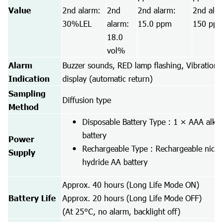
Value
2nd alarm:
2nd
2nd alarm:
2nd ala
30%LEL
alarm:
15.0 ppm
150 pp
18.0
vol%
Alarm
Buzzer sounds, RED lamp flashing, Vibration
Indication
display (automatic return)
Sampling
Diffusion type
Method
Disposable Battery Type : 1 × AAA alkal
battery
Power
Rechargeable Type : Rechargeable nicke
Supply
hydride AA battery
Approx. 40 hours (Long Life Mode ON)
Battery Life
Approx. 20 hours (Long Life Mode OFF)
(At 25°C, no alarm, backlight off)