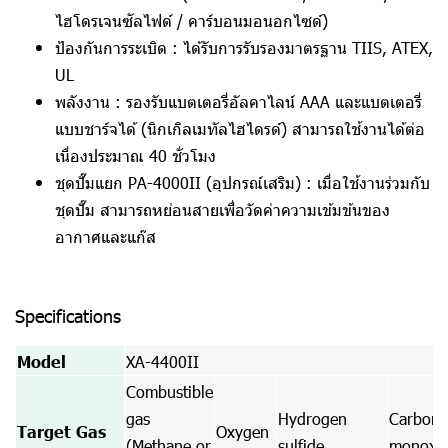
ไฮโดรเจนซัลไฟด์ / คาร์บอนมอนอกไซด์)
ป้องกันการระเบิด :
ได้รับการรับรองมาตรฐาน TIIS, ATEX,
UL
พลังงาน :
รองรับแบตเตอรี่อัลคาไลน์ AAA และแบตเตอรี่
แบบชาร์จได้ (นิกเกิลเมทัลไฮไดรด์) สามารถใช้งานได้ต่อ
เนื่องประมาณ 40 ชั่วโมง
ชุดปั๊มแยก PA-4000II (อุปกรณ์เสริม) :
เมื่อใช้งานร่วมกับ
ชุดปั๊ม สามารถหย่อนสายเพื่อวัดค่าความเข้มข้นของ
อากาศและแก๊ส
Specifications
Model
XA-4400II
Combustible
gas
Hydrogen
Carbon
Target Gas
Oxygen
(Methane or
sulfide
monoxi