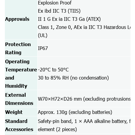
Explosion Proof
Ex ibd IIC T3 (TIIS)
Approvals
II 1 G Ex ia IIC T3 Ga (ATEX)
Class 1, Zone 0, AEx ia IIC T3 Hazardous Loc
(UL)
Protection
IP67
Rating
Operating
Temperature
-20°C to 50°C
and
30 to 85% RH (no condensation)
Humidity
External
W70×H72×D26 mm (excluding protrusions)
Dimensions
Weight
Approx. 130g (excluding batteries)
Standard
Safety-pin band, 1 × AAA alkaline battery, filt
Accessories
element (2 pieces)