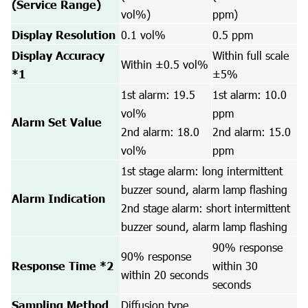
(Service Range)
vol%)
ppm)
Display Resolution
0.1 vol%
0.5 ppm
Display Accuracy
Within full scale
Within ±0.5 vol%
*1
±5%
1st alarm: 19.5
1st alarm: 10.0
vol%
ppm
Alarm Set Value
2nd alarm: 18.0
2nd alarm: 15.0
vol%
ppm
1st stage alarm: long intermittent
buzzer sound, alarm lamp flashing
Alarm Indication
2nd stage alarm: short intermittent
buzzer sound, alarm lamp flashing
90% response
90% response
Response Time *2
within 30
within 20 seconds
seconds
Sampling Method
Diffusion type