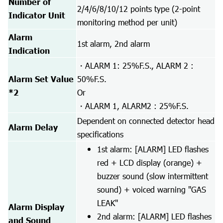
Number of
2/4/6/8/10/12 points type (2-point
Indicator Unit
monitoring method per unit)
Alarm
1st alarm, 2nd alarm
Indication
・ALARM 1: 25%F.S., ALARM 2 :
Alarm Set Value
50%F.S.
*2
Or
・ALARM 1, ALARM2 : 25%F.S.
Dependent on connected detector head
Alarm Delay
specifications
1st alarm: [ALARM] LED flashes
red + LCD display (orange) +
buzzer sound (slow intermittent
sound) + voiced warning "GAS
LEAK"
Alarm Display
2nd alarm: [ALARM] LED flashes
and Sound