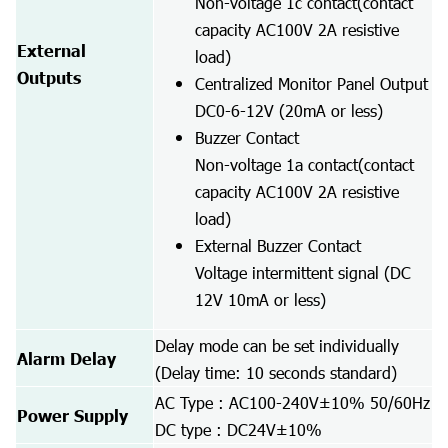
Non-voltage 1c contact(contact
capacity AC100V 2A resistive
External
load)
Outputs
Centralized Monitor Panel Output
DC0-6-12V (20mA or less)
Buzzer Contact
Non-voltage 1a contact(contact
capacity AC100V 2A resistive
load)
External Buzzer Contact
Voltage intermittent signal (DC
12V 10mA or less)
Delay mode can be set individually
Alarm Delay
(Delay time: 10 seconds standard)
AC Type : AC100-240V±10% 50/60Hz
Power Supply
DC type : DC24V±10%