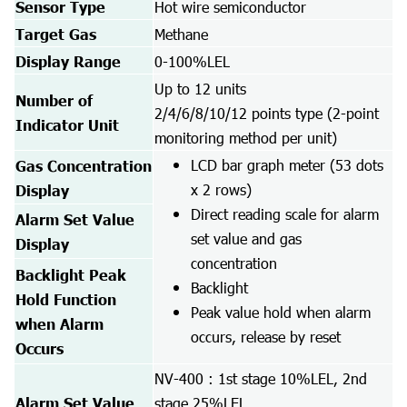
Sensor Type
Hot wire semiconductor
Target Gas
Methane
Display Range
0-100%LEL
Up to 12 units
Number of
2/4/6/8/10/12 points type (2-point
Indicator Unit
monitoring method per unit)
LCD bar graph meter (53 dots
Gas Concentration
x 2 rows)
Display
Direct reading scale for alarm
Alarm Set Value
set value and gas
Display
concentration
Backlight Peak
Backlight
Hold Function
Peak value hold when alarm
when Alarm
occurs, release by reset
Occurs
NV-400 : 1st stage 10%LEL, 2nd
Alarm Set Value
stage 25%LEL