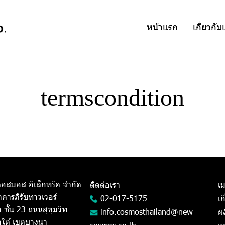
หน้าแรก
เกี่ยวกับ
termscondition
 คอสมอส อิเล็กทริค จำกัด
ติดต่อเรา
เม
คารภิรัชทาวเวอร์
02-017-5175
เก
ชั้น 23 ถนนสุขุมวิท
info.cosmosthailand@new-
ผ
ใต้ เขตบางนา