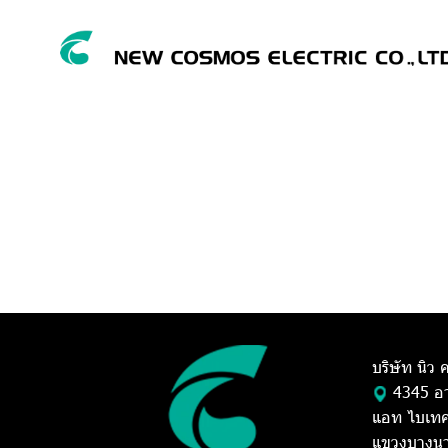
บริษัท นิว
4345 อา
แอท ไบเทค 
แขวงบางนา